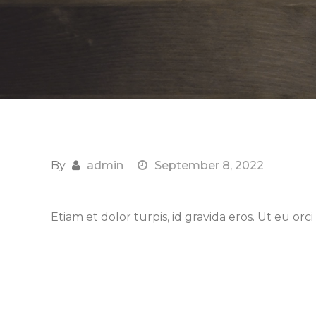
By
admin
September 8, 2022
Etiam et dolor turpis, id gravida eros. Ut eu orci