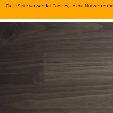
Skip
hh
Diese Seite verwendet Cookies, um die Nutzerfreun
to
Eine andere WordPress-Site.
content